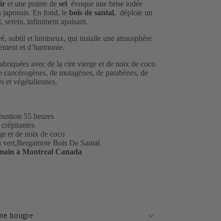
ir
et une pointe de
sel
évoque une brise iodée
n japonais. En fond, le
bois de santal
, déploie un
, serein, infiniment apaisant.
é, subtil et lumineux, qui installe une atmosphère
nement et d’harmonie.
abriquées avec de la cire vierge et de noix de coco
e cancérogènes, de mutagènes, de parabènes, de
es et végétaliennes.
bustion 55 heures
crépitantes
e et de noix de coco
 vert,Bergamote Bois De Santal
 main à Montreal Canada
une bougie