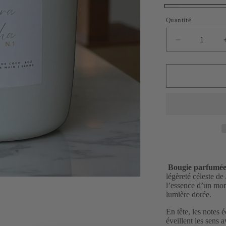
Blanc
Variante
épuisée
Quantité
ou
indisponible
Réduire
la
quantité
de
Bougie
parfumée
artisanale,
Sora
Matcha
Bougie parfumée 
légèreté céleste de
l’essence d’un mome
lumière dorée.
En tête, les notes 
éveillent les sens 