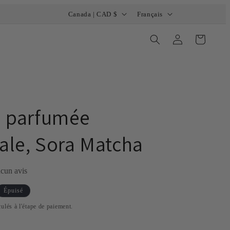
P
L
Bienvenue dans notre boutique
Canada | CAD $
Français
a
a
Connexion
Panier
y
n
s
g
/
u
r
e
é
 parfumée
g
nale, Sora Matcha
i
o
n
cun avis
Épuisé
ulés à l'étape de paiement.