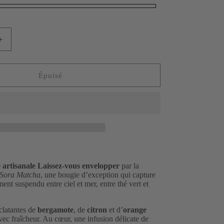
Augmenter
la
quantité
de
Épuisé
Bougie
parfumée
artisanale,
Sora
Matcha
artisanale Laissez-vous envelopper
par la
Sora Matcha
, une bougie d’exception qui capture
nt suspendu entre ciel et mer, entre thé vert et
éclatantes de
bergamote
, de
citron
et d’
orange
avec fraîcheur. Au cœur, une infusion délicate de