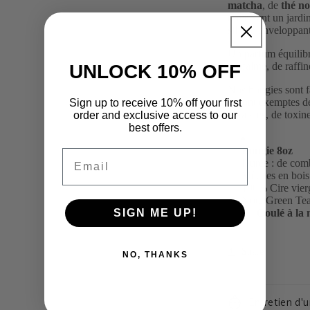
matcha
, de
thé no
traversant un jardi
sillage enveloppant
Un parfum équilibr
de calme, de raffi
UNLOCK 10% OFF
Nos bougies sont f
et sont exemptes d
Sign up to receive 10% off your first
phtalates, de toxin
order and exclusive access to our
best offers.
Bougie 8oz
Email
Durée : de com
Mèches en bois 
100% Cire vierg
Note:Green Tea
SIGN ME UP!
Coulé à la
Share
NO, THANKS
Entretien d'