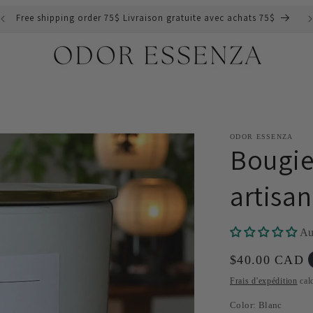
Free shipping order 75$ Livraison gratuite avec achats 75$
ODOR ESSENZA
Bougie
artisa
Au
Prix
$40.00 CAD
habituel
Frais d'expédition
calc
Color:
Blanc