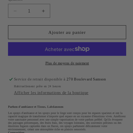
Réduire
Augmenter
la
la
quantité
quantité
de
de
Ajouter au panier
Parfum
Parfum
&amp;
&amp;
Tissus
Tissus
d’ambiance
d’ambiance
Labdanoum
Labdanoum
Plus de moyens de paiement
Service de retrait disponible à
270 Boulevard Samson
Habituellement prête en 24 heures
Afficher les informations de la boutique
Parfum d'ambiance et Tissus, Labdanoum
Les sprays d'ambiance et les sprays pour le linge sont conçus pour les espaces spacieux et ont la
capacité magique de transformer n'importe quel espace en un royaume d'émotions vives. Améliorez
votre sanctuaire personnel avec une simple vaporisation de votre parfum préféré. Qu'ils évoquent
des paysages pittoresques, des fruits frais, des voyages lointains, des souvenirs précieux ou des
émotions fugaces capturées dans un flacon, ces sprays parfument délicatement votre
environnement, créant une atmosphère riche en plaisirs sensoriels.
Composition
: