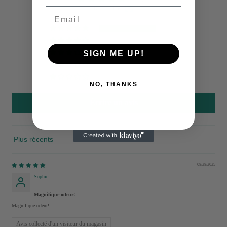
Email
Basé sur 1 avis
1
0
SIGN ME UP!
0
0
0
NO, THANKS
Écrire un avis
Sort by
08/28/2025
Sophie
Magnifique odeur!
Magnifique odeur!
Avis collecté d'un visiteur du magasin