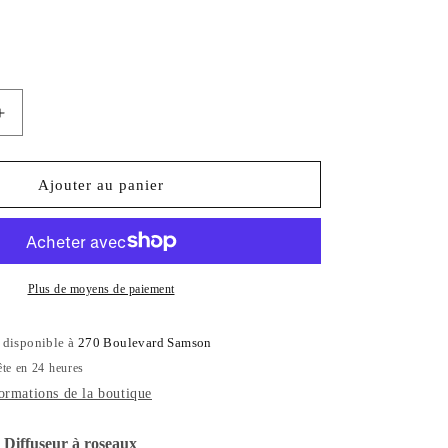
Augmenter
la
quantité
de
Ajouter au panier
Fraser
Fire
Diffuseur
à
roseaux
Plus de moyens de paiement
t disponible à
270 Boulevard Samson
ête en 24 heures
formations de la boutique
e Diffuseur à roseaux