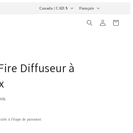
P
L
Bienvenue dans notre boutique
Canada | CAD $
Français
a
a
Connexion
Panier
y
n
s
g
/
u
r
e
é
Fire Diffuseur à
g
x
i
o
n
vis
ulés à l'étape de paiement.