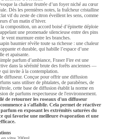
évoque la chaleur feutrée d’un foyer niché au cœur
ale. Dès les premières notes, la fraîcheur cristalline
clat vif du zeste de citron éveillent les sens, comme
ueurs d’un matin d’hiver.
la composition, un accord boisé d’épinette déploie
rappelant une promenade silencieuse entre des pins
ù le vent murmure entre les branches.
sapin baumier révèle toute sa richesse : une chaleur
loppante et durable, qui habille l’espace d’une
le et apaisante.
simple parfum d’ambiance, Fraser Fire est une
tive dans la sérénité brute des forêts anciennes —
 qui invite à la contemplation.
e diffuseur. Conçue pour offrir une diffusion
fums sans utiliser de phtalates, de parabènes, de
étrole, cette base de diffusion établit la norme en
usion de parfums respectueuse de l'environnement.
illé de retourner les roseaux d'un diffuseur
commence à s'affaiblir.
Cela permet de réactiver
u parfum en exposant les extrémités saturées du
 ce qui favorise une meilleure évaporation et une
efficace.
ations
 en vitre 200ml