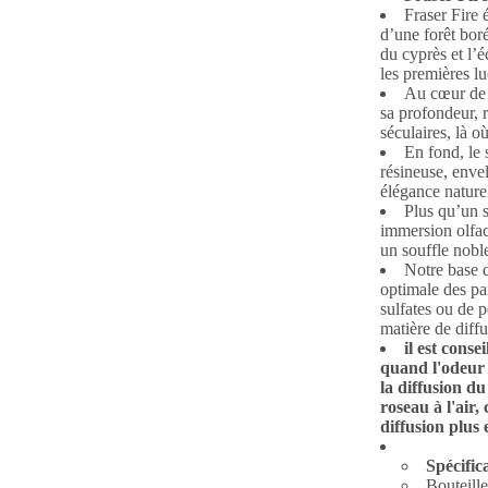
Fraser Fire 
d’une forêt boré
du cyprès et l’é
les premières l
Au cœur de 
sa profondeur, 
séculaires, là o
En fond, le 
résineuse, enve
élégance naturel
Plus qu’un 
immersion olfac
un souffle noble
Notre base d
optimale des par
sulfates ou de p
matière de diff
il est conse
quand l'odeur 
la diffusion d
roseau à l'air,
diffusion plus 
Spécific
Bouteille