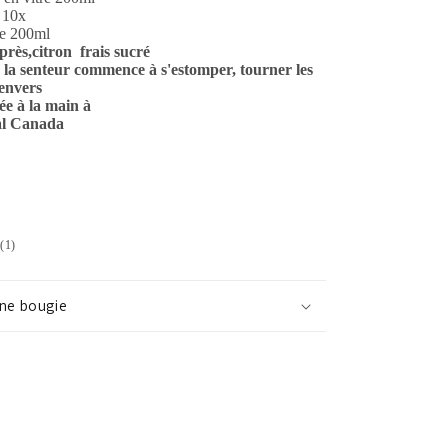
 10x
ce 200ml
rès,citron frais sucré
la senteur commence à s'estomper, tourner les
'envers
ée à la main
à
al
Canada
1
(1)
total
des
une bougie
critiques