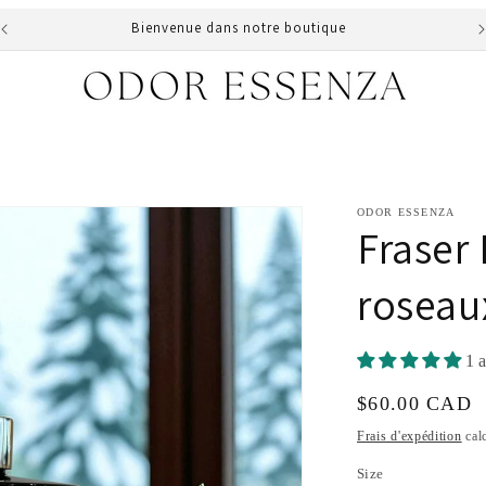
Free shipping order 75$ Livraison gratuite avec achats 75$
ODOR ESSENZA
Fraser 
roseau
1 a
Prix
$60.00 CAD
habituel
Frais d'expédition
calc
Size