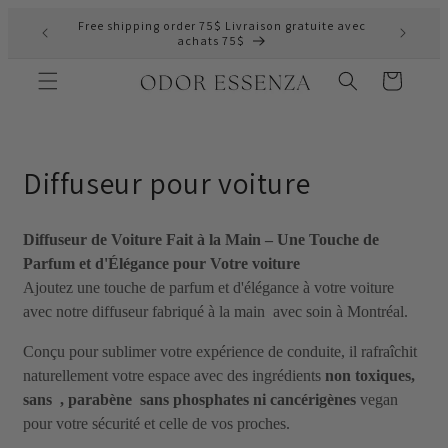
et
Free shipping order 75$ Livraison gratuite avec
passer
achats 75$
au
contenu
Panier
C
Diffuseur pour voiture
o
Diffuseur de Voiture Fait à la Main – Une Touche de
l
Parfum et d'Élégance pour Votre voiture
l
Ajoutez une touche de parfum et d'élégance à votre voiture
avec notre diffuseur fabriqué à la main avec soin à Montréal.
e
Conçu pour sublimer votre expérience de conduite, il rafraîchit
c
naturellement votre espace avec des ingrédients
non toxiques,
sans , parabène sans phosphates ni cancérigènes
vegan
t
pour votre sécurité et celle de vos proches.