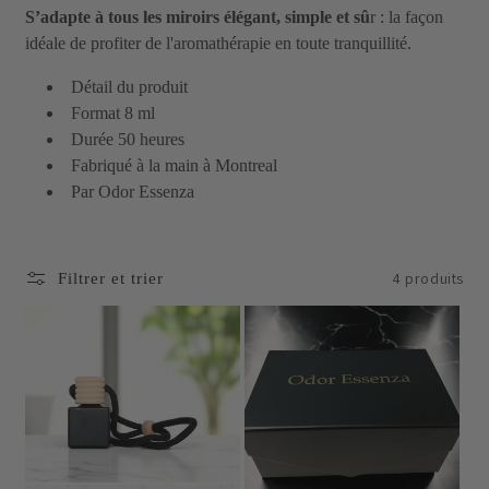
i
S’adapte à tous les miroirs élégant, simple et sû
r : la façon
o
idéale de profiter de l'aromathérapie en toute tranquillité.
n
Détail du produit
Format 8 ml
:
Durée 50 heures
Fabriqué à la main à Montreal
Par Odor Essenza
4 produits
Filtrer et trier