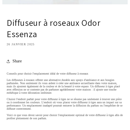
Diffuseur à roseaux Odor
Essenza
26 JANVIER 2025
Share
Conseils pour choisir l'emplacement idéal de votre diffuseur à roseaux
Les diffuseurs à roseaux offrent une alternative durable aux sprays d'ambiance et aux bougies
parfumées. Non seulement ils vous aident à créer une ambiance accueillante dans votre maison,
mais ils ajoutent également de la couleur et de la beauté à votre espace. Un diffuseur à tiges placé
avec réflexion ne se contente pas de parfumer agréablement votre maison : il ajoute une touche
esthétique à votre décoration intérieure.
Choisir l'endroit parfait pour votre diffuseur à tiges ne se résume pas seulement à trouver une pièce
ou à coordonner les couleurs. L'endroit où vous placez votre diffuseur à tiges aura un impact sur sa
performance. Un emplacement inadapté pourrait entraver la diffusion du parfum ou l'empêcher de se
diffuser correctement.
Voici ce que vous devez savoir pour choisir l'emplacement optimal de votre diffuseur à tiges afin de
profiter pleinement de son parfum.