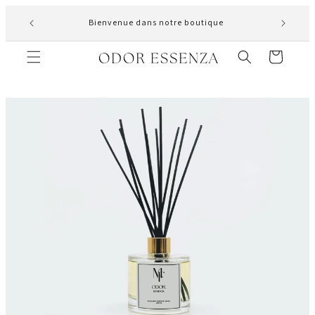
et
ite avec
passer
Bienvenue dans notre boutique
au
contenu
Panier